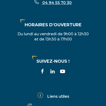
04 94 55 70 30
HORAIRES D'OUVERTURE
Du lundi au vendredi de 9h00 à 12h30
et de 13h30 à 17h00
SUIVEZ-NOUS !
Lien
Lien
Lien
vers
vers
vers
le
le
la
compte
compte
chaîne
Liens utiles
Facebook
Linkedin
Youtube