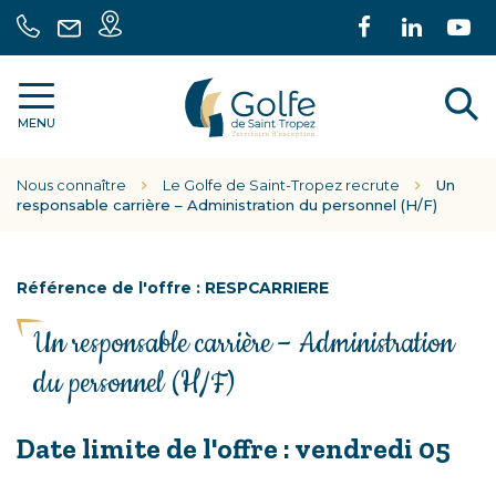
Gestion des traceurs
Carte
Lien
Lien
L
04
Nous
intéractive
vers
vers
ve
94
écrire
le
le
la
55
A
Communauté
compte
comp
c
70
MENU
de
Facebook
Linke
Y
30
communes
l
Nous connaître
Le Golfe de Saint-Tropez recrute
Un
Golfe
r
responsable carrière – Administration du personnel (H/F)
de
Saint
Tropez
Référence de l'offre : RESPCARRIERE
Un responsable carrière – Administration
du personnel (H/F)
Date limite de l'offre : vendredi 05