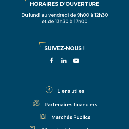
HORAIRES D'OUVERTURE
Du lundi au vendredi de 9h00 à 12h30
et de 13h30 à 17h00
SUIVEZ-NOUS !
Lien
Lien
Lien
vers
vers
vers
le
le
la
compte
compte
chaîne
Liens utiles
Facebook
Linkedin
Youtube
Partenaires financiers
Marchés Publics