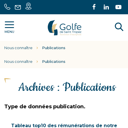
Gestion des traceurs
Carte
Lien
Lien
L
04
Nous
intéractive
vers
vers
ve
94
écrire
le
le
la
55
A
Communauté
compte
comp
c
70
MENU
de
Facebook
Linke
Y
30
communes
l
Nous connaître
Publications
Golfe
r
de
Saint
Nous connaître
Publications
Tropez
Archives :
Publications
Type de données publication.
Tableau top10 des rémunérations de notre