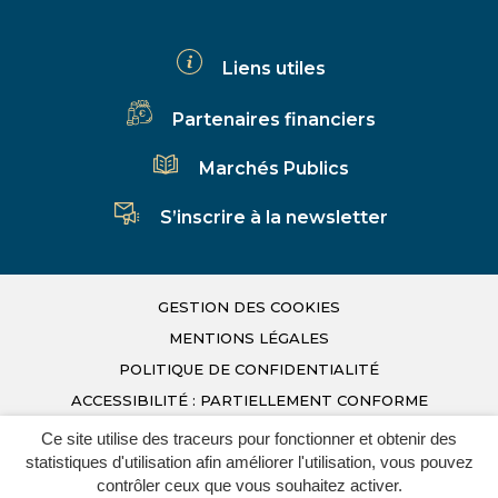
le
le
la
compte
compte
chaîne
Liens utiles
Facebook
Linkedin
Youtube
Partenaires financiers
Marchés Publics
S’inscrire à la newsletter
GESTION DES COOKIES
MENTIONS LÉGALES
POLITIQUE DE CONFIDENTIALITÉ
ACCESSIBILITÉ : PARTIELLEMENT CONFORME
PLAN DU SITE
Ce site utilise des traceurs pour fonctionner et obtenir des
Infos Déchets
statistiques d'utilisation afin améliorer l'utilisation, vous pouvez
INOVAGORA
contrôler ceux que vous souhaitez activer.