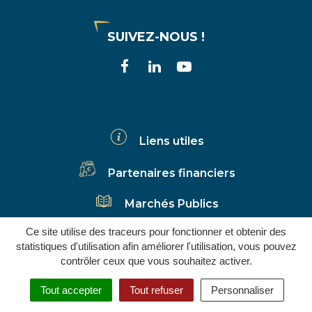
SUIVEZ-NOUS !
Lien
Lien
Lien
vers
vers
vers
le
le
la
compte
compte
chaîne
Liens utiles
Facebook
Linkedin
Youtube
Partenaires financiers
Marchés Publics
Ce site utilise des traceurs pour fonctionner et obtenir des
S’inscrire à la newsletter
Infos Déchets
statistiques d'utilisation afin améliorer l'utilisation, vous pouvez
contrôler ceux que vous souhaitez activer.
Tout accepter
Tout refuser
Personnaliser
GESTION DES COOKIES
MENTIONS LÉGALES