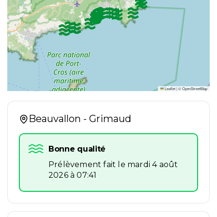
Leaflet
|
©
OpenStreetMap
Liste
Beauvallon - Grimaud
des
points
plage
Bonne qualité
Prélèvement fait le mardi 4 août
2026 à 07:41