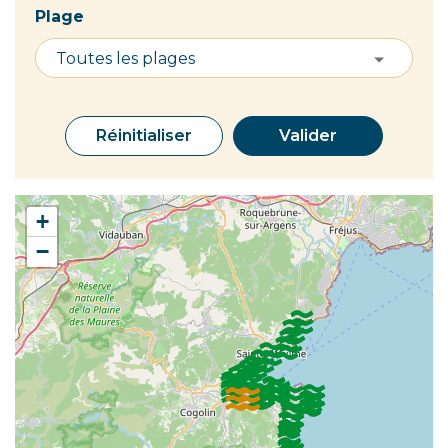
Plage
Réinitialiser
Valider
+
−