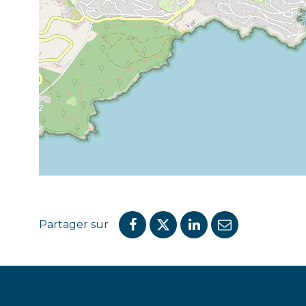
Partager sur
Partager
Partager
Partager
Partager
sur
sur
sur
par
Facebook
Twitter
LinkedIn
email