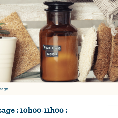
usage
In
age : 10h00-11h00 :