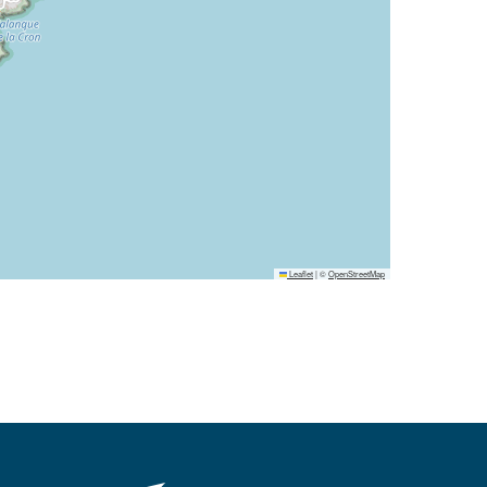
Leaflet
|
©
OpenStreetMap