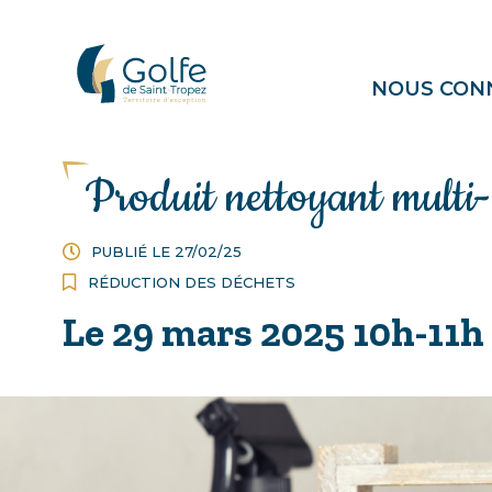
Gestion des traceurs
Communauté
NOUS CON
de
communes
Golfe
de
Produit nettoyant multi
Saint
Tropez
PUBLIÉ LE 27/02/25
RÉDUCTION DES DÉCHETS
Le
29
mars
2025
10h-11h