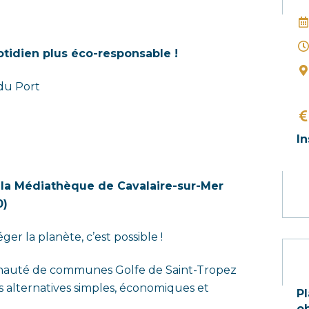
co
:
otidien plus éco-responsable !
du Port
In
ia la Médiathèque de Cavalaire-sur-Mer
0)
er la planète, c’est possible !
unauté de communes Golfe de Saint-Tropez
 alternatives simples, économiques et
Pl
ob