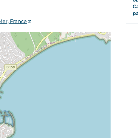
Ca
pa
Mer, France