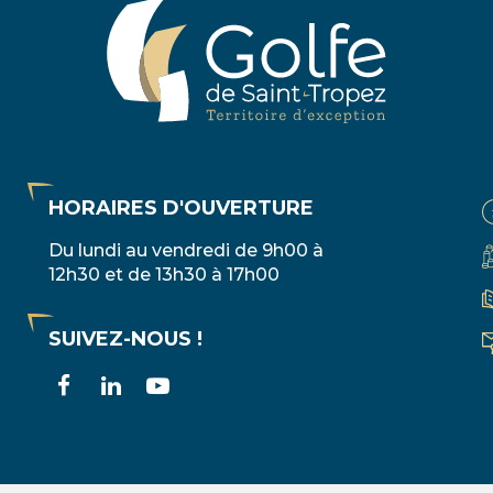
HORAIRES D'OUVERTURE
Du lundi au vendredi de 9h00 à
12h30 et de 13h30 à 17h00
SUIVEZ-NOUS !
Lien
Lien
Lien
vers
vers
vers
le
le
la
compte
compte
chaîne