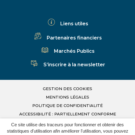
vers
vers
vers
le
le
la
compte
compte
chaîne
Liens utiles
Facebook
Linkedin
Youtube
Partenaires financiers
Marchés Publics
S’inscrire à la newsletter
GESTION DES COOKIES
MENTIONS LÉGALES
POLITIQUE DE CONFIDENTIALITÉ
ACCESSIBILITÉ : PARTIELLEMENT CONFORME
PLAN DU SITE
Ce site utilise des traceurs pour fonctionner et obtenir des
Infos Déchets
statistiques d'utilisation afin améliorer l'utilisation, vous pouvez