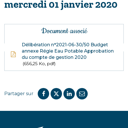
mercredi 01 janvier 2020
Document associé
Délibération n°2021-06-30/50 Budget
annexe Régie Eau Potable Approbation
du compte de gestion 2020
656,25 Ko, pdf
Partager sur
Partager
Partager
Partager
Partager
sur
sur
sur
par
Facebook
Twitter
LinkedIn
email