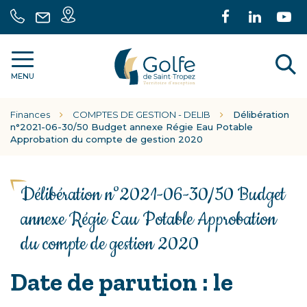
Gestion des traceurs
Carte
Lien
Lien
L
04
Nous
intéractive
vers
vers
ve
94
écrire
le
le
la
55
A
Communauté
compte
comp
c
70
MENU
de
Facebook
Linke
Y
30
communes
l
Finances
COMPTES DE GESTION - DELIB
Délibération
Golfe
r
n°2021-06-30/50 Budget annexe Régie Eau Potable
de
Approbation du compte de gestion 2020
Saint
Tropez
Délibération n°2021-06-30/50 Budget
annexe Régie Eau Potable Approbation
du compte de gestion 2020
Date de parution : le