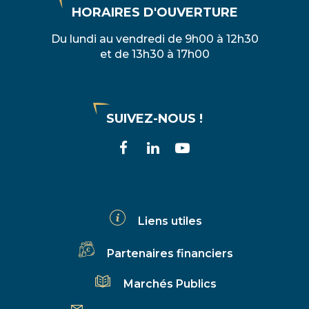
HORAIRES D'OUVERTURE
Du lundi au vendredi de 9h00 à 12h30
et de 13h30 à 17h00
SUIVEZ-NOUS !
Lien
Lien
Lien
vers
vers
vers
le
le
la
compte
compte
chaîne
Liens utiles
Facebook
Linkedin
Youtube
Partenaires financiers
Marchés Publics