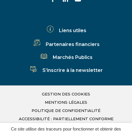
vers
vers
vers
le
le
la
compte
compte
chaîne
Liens utiles
Facebook
Linkedin
Youtube
Partenaires financiers
Marchés Publics
S’inscrire à la newsletter
GESTION DES COOKIES
MENTIONS LÉGALES
POLITIQUE DE CONFIDENTIALITÉ
ACCESSIBILITÉ : PARTIELLEMENT CONFORME
PLAN DU SITE
Ce site utilise des traceurs pour fonctionner et obtenir des