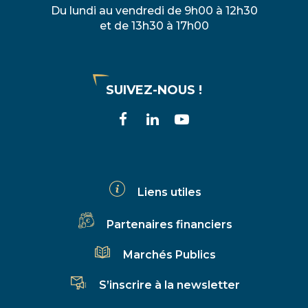
Du lundi au vendredi de 9h00 à 12h30
et de 13h30 à 17h00
SUIVEZ-NOUS !
Lien
Lien
Lien
vers
vers
vers
le
le
la
compte
compte
chaîne
Liens utiles
Facebook
Linkedin
Youtube
Partenaires financiers
Marchés Publics
S’inscrire à la newsletter