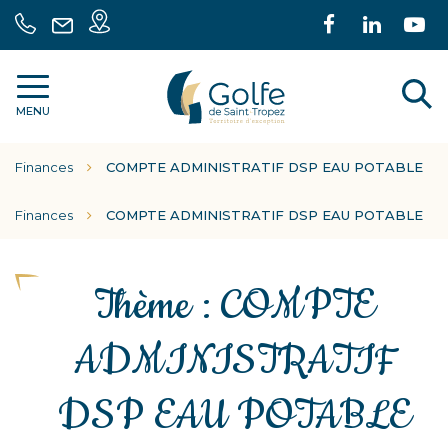
Gestion des traceurs
Carte
Lien
Lien
L
04
Nous
intéractive
vers
vers
ve
94
écrire
le
le
la
55
A
Communauté
compte
comp
c
70
MENU
de
Facebook
Linke
Y
30
communes
l
Finances
COMPTE ADMINISTRATIF DSP EAU POTABLE
Golfe
r
de
Saint
Finances
COMPTE ADMINISTRATIF DSP EAU POTABLE
Tropez
Thème :
COMPTE
ADMINISTRATIF
DSP EAU POTABLE