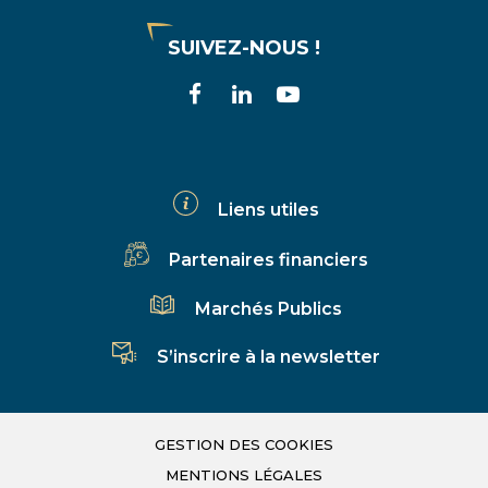
SUIVEZ-NOUS !
Lien
Lien
Lien
vers
vers
vers
le
le
la
compte
compte
chaîne
Liens utiles
Facebook
Linkedin
Youtube
Partenaires financiers
Marchés Publics
S’inscrire à la newsletter
GESTION DES COOKIES
MENTIONS LÉGALES