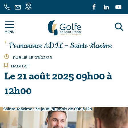
Gestion des traceurs
Carte
Lien
Lien
L
04
Nous
intéractive
vers
vers
ve
94
écrire
le
le
la
55
A
Communauté
compte
comp
c
70
MENU
de
Facebook
Linke
Y
30
communes
l
Permanence ADIL – Sainte-Maxime
Golfe
r
de
PUBLIÉ LE 07/02/25
Saint
HABITAT
Tropez
Le
21
août
2025
09h00 à
12h00