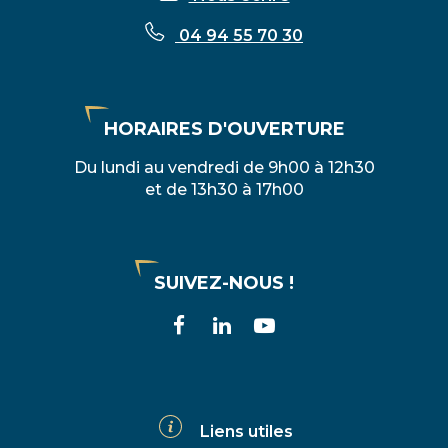
04 94 55 70 30
HORAIRES D'OUVERTURE
Du lundi au vendredi de 9h00 à 12h30
et de 13h30 à 17h00
SUIVEZ-NOUS !
Lien
Lien
Lien
vers
vers
vers
le
le
la
compte
compte
chaîne
Liens utiles
Facebook
Linkedin
Youtube