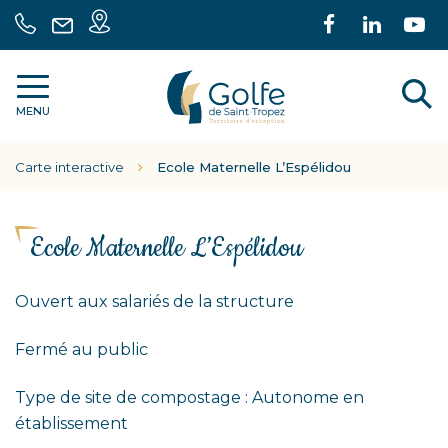
Gestion des traceurs
Carte
Lien
Lien
L
04
Nous
intéractive
vers
vers
ve
94
écrire
le
le
la
55
A
Communauté
compte
comp
c
70
MENU
de
Facebook
Linke
Y
30
communes
l
Carte interactive
Ecole Maternelle L’Espélidou
Golfe
r
de
Saint
Tropez
Ecole Maternelle L’Espélidou
Ouvert aux salariés de la structure
Fermé au public
Type de site de compostage : Autonome en
établissement