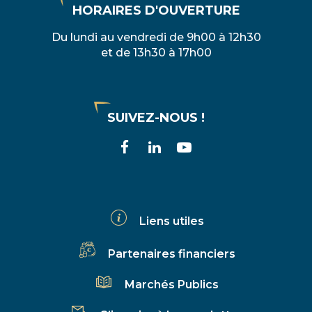
HORAIRES D'OUVERTURE
Du lundi au vendredi de 9h00 à 12h30
et de 13h30 à 17h00
SUIVEZ-NOUS !
Lien
Lien
Lien
vers
vers
vers
le
le
la
compte
compte
chaîne
Liens utiles
Facebook
Linkedin
Youtube
Partenaires financiers
Marchés Publics