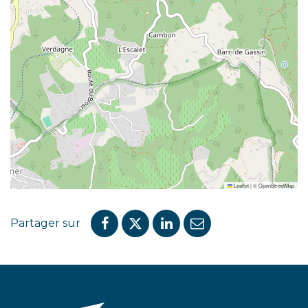
Leaflet
|
©
OpenStreetMap
Partager sur
Partager
Partager
Partager
Partager
sur
sur
sur
par
Facebook
Twitter
LinkedIn
email