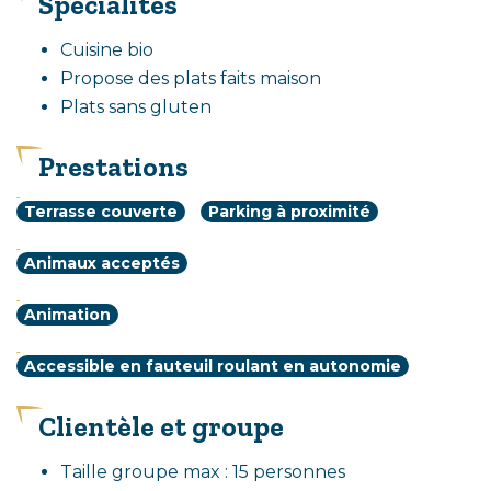
Spécialités
Cuisine bio
Propose des plats faits maison
Plats sans gluten
Prestations
Équipements
Terrasse couverte
Parking à proximité
Services
Animaux acceptés
Activités
Animation
Tourisme
Accessible en fauteuil roulant en autonomie
Adapté
Clientèle et groupe
Taille groupe max : 15 personnes