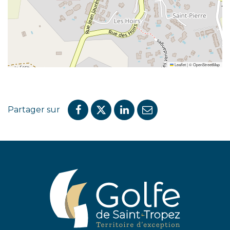
Leaflet
|
©
OpenStreetMap
Partager sur
Partager
Partager
Partager
Partager
sur
sur
sur
par
Facebook
Twitter
LinkedIn
email