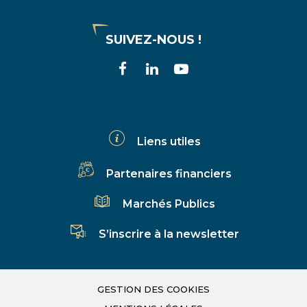
SUIVEZ-NOUS !
Lien
Lien
Lien
vers
vers
vers
le
le
la
compte
compte
chaîne
Liens utiles
Facebook
Linkedin
Youtube
Partenaires financiers
Marchés Publics
S’inscrire à la newsletter
GESTION DES COOKIES