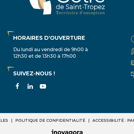
HORAIRES D'OUVERTURE
Du lundi au vendredi de 9h00 à
12h30 et de 13h30 à 17h00
SUIVEZ-NOUS !
Lien
Lien
Lien
vers
vers
vers
le
le
la
compte
compte
chaîne
LES
POLITIQUE DE CONFIDENTIALITÉ
ACCESSIBILITÉ : 
Facebook
Linkedin
Youtube
INOVAGORA