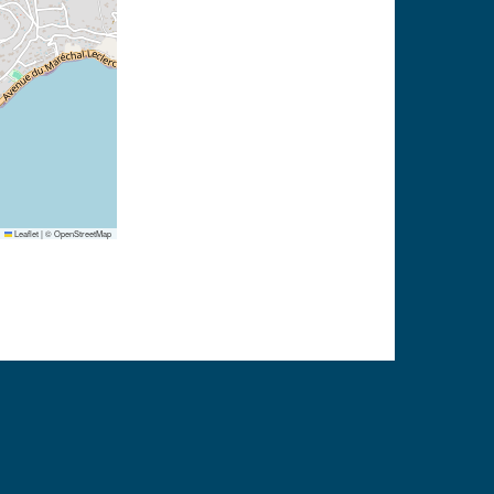
Leaflet
|
©
OpenStreetMap