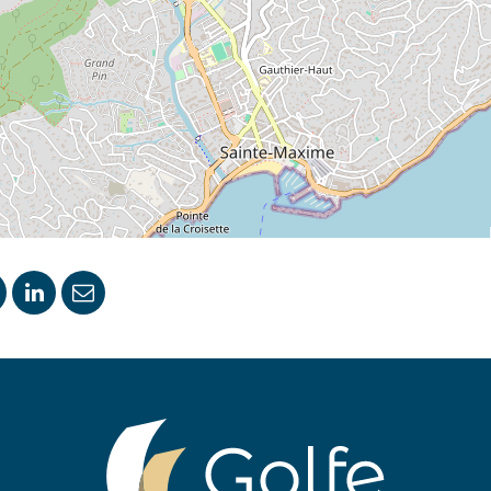
ger
artager
Partager
Partager
ur
sur
par
ook
witter
LinkedIn
email