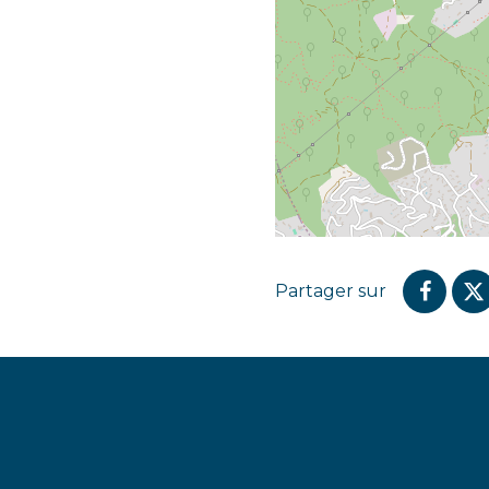
Partager sur
Parta
P
sur
s
Faceb
T