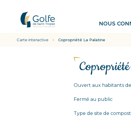
Gestion des traceurs
Communauté
NOUS CON
de
communes
Carte interactive
Copropriété La Palatine
Golfe
de
Saint
Tropez
Copropriété
Ouvert aux habitants de
Fermé au public
Type de site de compost