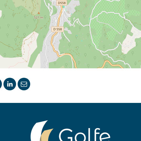
ger
artager
Partager
Partager
ur
sur
par
ook
witter
LinkedIn
email