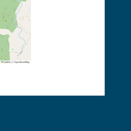
Leaflet
|
©
OpenStreetMap