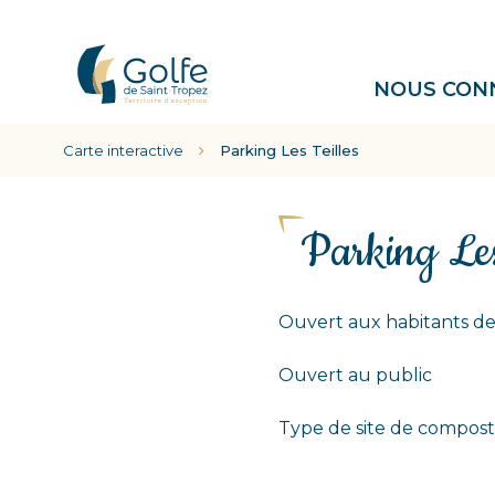
Gestion des traceurs
Communauté
NOUS CON
de
communes
Carte interactive
Parking Les Teilles
Golfe
de
Saint
Tropez
Parking Les
Ouvert aux habitants 
Ouvert au public
Type de site de compost