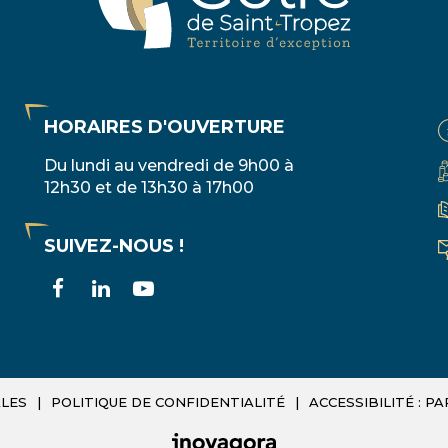
HORAIRES D'OUVERTURE
Du lundi au vendredi de 9h00 à
12h30 et de 13h30 à 17h00
SUIVEZ-NOUS !
Lien
Lien
Lien
vers
vers
vers
le
le
la
compte
compte
chaîne
LES
POLITIQUE DE CONFIDENTIALITÉ
ACCESSIBILITÉ : 
Facebook
Linkedin
Youtube
INOVAGORA