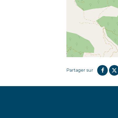
Partager sur
Parta
P
sur
s
Faceb
T