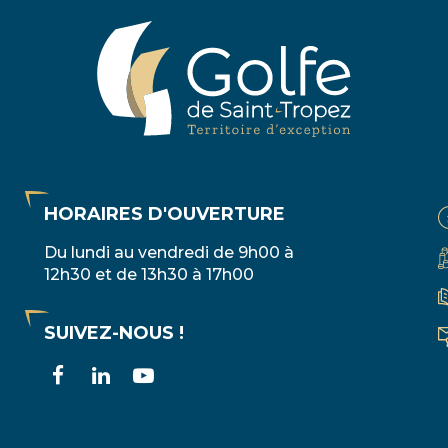
HORAIRES D'OUVERTURE
Du lundi au vendredi de 9h00 à
12h30 et de 13h30 à 17h00
SUIVEZ-NOUS !
Lien
Lien
Lien
vers
vers
vers
le
le
la