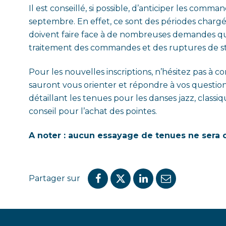
Il est conseillé, si possible, d’anticiper les com
septembre. En effet, ce sont des périodes chargé
doivent faire face à de nombreuses demandes qu
traitement des commandes et des ruptures de st
Pour les nouvelles inscriptions, n’hésitez pas à co
sauront vous orienter et répondre à vos question
détaillant les tenues pour les danses jazz, classi
conseil pour l’achat des pointes.
A noter : aucun essayage de tenues ne sera 
Partager sur
Partager
Partager
Partager
Partager
sur
sur
sur
par
Facebook
Twitter
LinkedIn
email