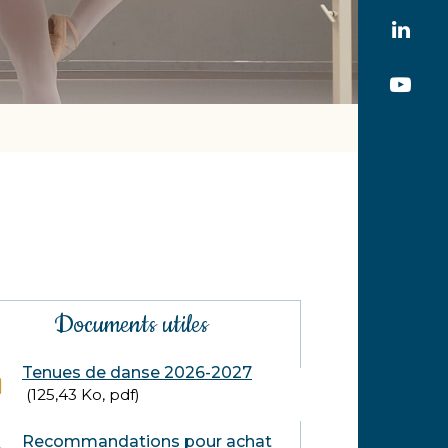
ver
Lie
le
ver
co
Lie
le
Fa
ver
co
la
Lin
ch
Yo
formations
Documents utiles
mplémentaires
Tenues de danse 2026-2027
125,43
Ko
, pdf
Recommandations pour achat